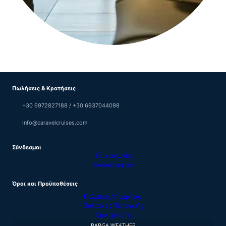
Πωλήσεις & Κρατήσεις
+30 6972827188 / +30 6937044098
info@caravelcruises.com
Σύνδεσμοι
Επικοινωνία
Φωτογραφίες
Όροι και Προϋποθέσεις
Πολιτική Απορρήτου
Πολιτικές Πληρωμής
Όροι χρήσης
PARGA WEATHER